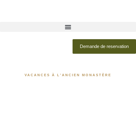
Demande de reservation
VACANCES À L'ANCIEN MONASTÈRE
CALME ET
REPOS AU
CŒUR DE LA
NATURE